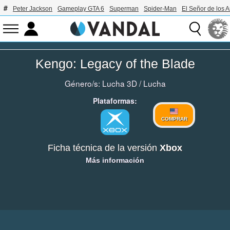
Peter Jackson
Gameplay GTA 6
Superman
Spider-Man
El Señor de los A
Kengo: Legacy of the Blade
Género/s:
Lucha 3D
/
Lucha
Plataformas:
COMPRAR
Ficha técnica de la versión
Xbox
Más información