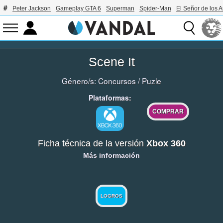
Peter Jackson
Gameplay GTA 6
Superman
Spider-Man
El Señor de los A
Scene It
Género/s:
Concursos
/
Puzle
Plataformas:
COMPRAR
Ficha técnica de la versión
Xbox 360
Más información
LOGROS