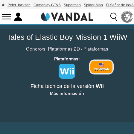
Peter Jackson
Gameplay GTA 6
Superman
Spider-Man
El Señor de los A
Tales of Elastic Boy Mission 1 WiiW
Género/s:
Plataformas 2D
/
Plataformas
Plataformas:
COMPRAR
Ficha técnica de la versión
Wii
Más información