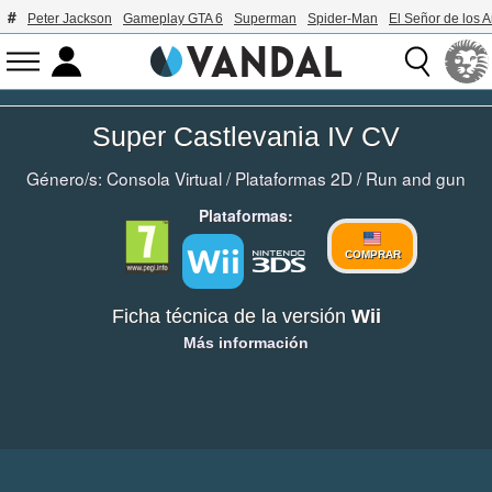
Peter Jackson
Gameplay GTA 6
Superman
Spider-Man
El Señor de los A
Super Castlevania IV CV
Género/s:
Consola Virtual
/
Plataformas 2D
/
Run and gun
Plataformas:
COMPRAR
Ficha técnica de la versión
Wii
Más información