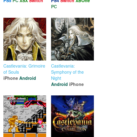
PS5
PC
XSX
Switch
PS4
Switch
XBOne
PC
Castlevania: Grimoire
Castlevania:
of Souls
Symphony of the
iPhone
Android
Night
Android
iPhone