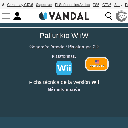
Gameplay GTA 6
Superman
El Señor de los Anillos
PS5
GTA 6
Sony
P
Pallurikio WiiW
Género/s:
Arcade
/
Plataformas 2D
Plataformas:
COMPRAR
Ficha técnica de la versión
Wii
Más información