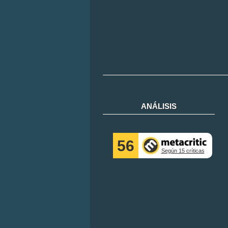
ANÁLISIS
56
Según 15 críticas