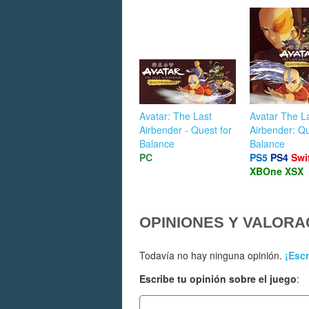
Avatar: The Last
Avatar The L
Airbender - Quest for
Airbender: Qu
Balance
Balance
PC
PS5
PS4
Swi
XBOne
XSX
OPINIONES Y VALORA
Todavía no hay ninguna opinión.
¡Escr
Escribe tu opinión sobre el juego
: