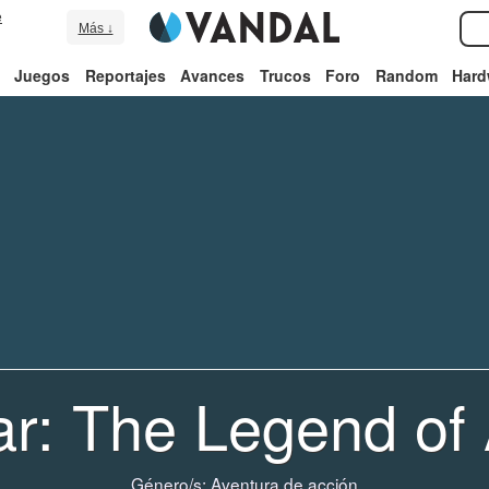
e
Más ↓
Juegos
Reportajes
Avances
Trucos
Foro
Random
Hard
ar: The Legend of
Género/s:
Aventura de acción