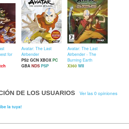
ast
Avatar: The Last
Avatar: The Last
est for
Airbender
Airbender - The
PS2
GCN
XBOX
PC
Burning Earth
tch
GBA
NDS
PSP
X360
WII
CIÓN DE LOS USUARIOS
Ver las 0 opiniones
ibe la tuya!