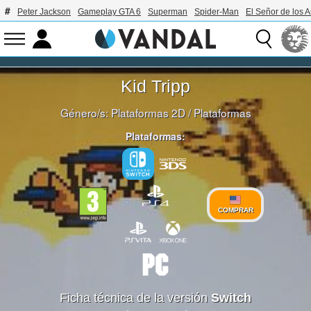
Peter Jackson
Gameplay GTA 6
Superman
Spider-Man
El Señor de los A
Kid Tripp
Género/s:
Plataformas 2D
/
Plataformas
Plataformas:
COMPRAR
Ficha técnica de la versión
Switch