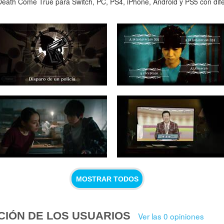
eath Come True para Switch, PC, PS4, iPhone, Android y PS5 con difer
MOSTRAR TODOS
CIÓN DE LOS USUARIOS
Ver las 0 opiniones