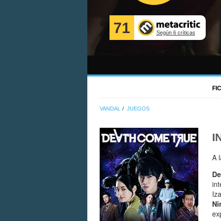
71
Según 6 críticas
FI
VANDAL
JUEGOS
I
A 
De
in
Iz
Ni
ex