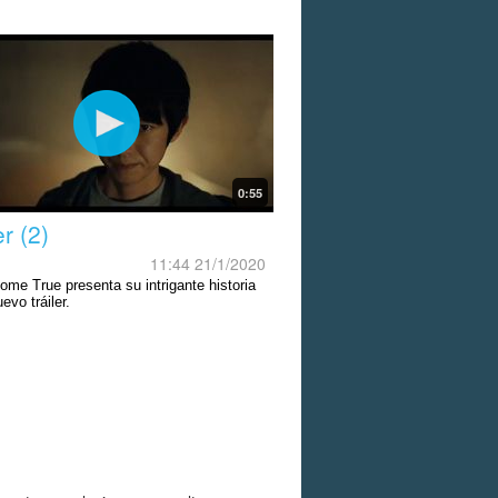
0:55
er (2)
11:44 21/1/2020
ome True presenta su intrigante historia
evo tráiler.