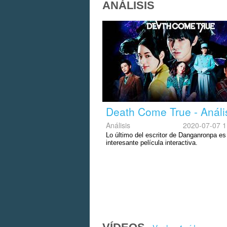
ANÁLISIS
Death Come True - Análi
Análisis
2020-07-07 1
Lo último del escritor de Danganronpa es
interesante película interactiva.