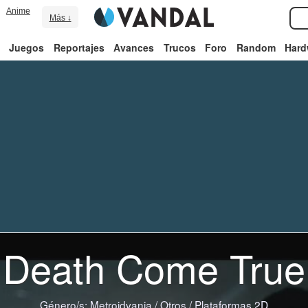
Anime
Más ↓
Juegos
Reportajes
Avances
Trucos
Foro
Random
Hard
Death Come True
Género/s:
Metroidvania
/
Otros
/
Plataformas 2D