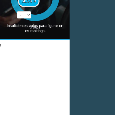
SEGUIR
Insuficientes votos para figurar en
3
votos
los rankings.
S