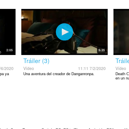
2:05
5:35
Tráiler (3)
Tráil
/6/2020
Vídeo
11:11 7/2/2020
Vídeo
npa ya
Una aventura del creador de Danganronpa.
Death C
en un nu