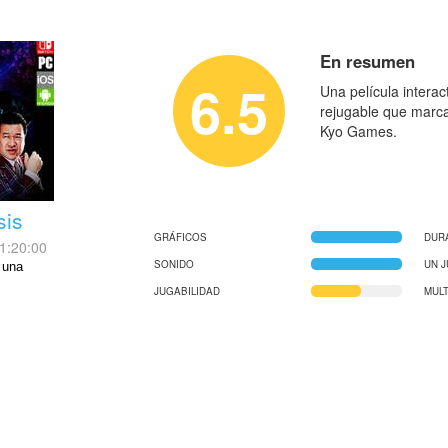
En resumen
6.5
Una película intera
rejugable que marca
Kyo Games.
sis
GRÁFICOS
DUR
1:20:00
SONIDO
UN 
 una
JUGABILIDAD
MUL