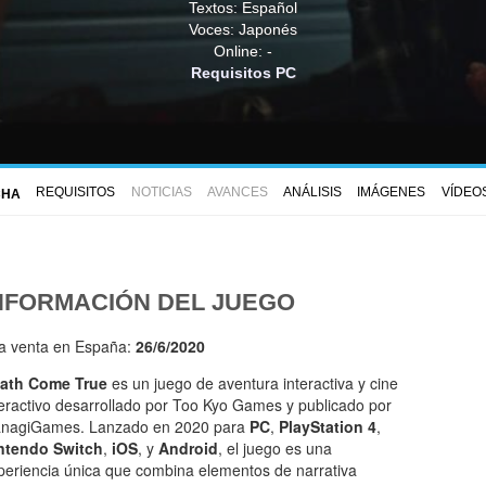
Textos: Español
Voces: Japonés
Online: -
Requisitos PC
REQUISITOS
NOTICIAS
AVANCES
ANÁLISIS
IMÁGENES
VÍDEO
CHA
NFORMACIÓN DEL JUEGO
la venta en España:
26/6/2020
ath Come True
es un juego de aventura interactiva y cine
teractivo desarrollado por Too Kyo Games y publicado por
anagiGames. Lanzado en 2020 para
PC
,
PlayStation 4
,
ntendo Switch
,
iOS
, y
Android
, el juego es una
periencia única que combina elementos de narrativa