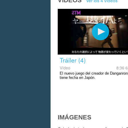
VÍDEOS
Ver los 4 vídeos
Tráiler (4)
Vídeo
8:36 6
El nuevo juego del creador de Danganro
tiene fecha en Japón.
IMÁGENES