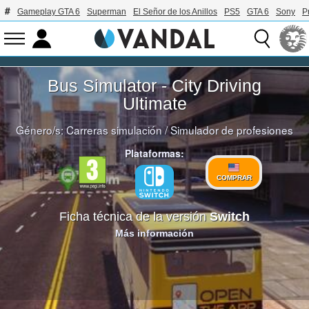
Gameplay GTA 6
Superman
El Señor de los Anillos
PS5
GTA 6
Sony
P
Bus Simulator - City Driving
Ultimate
Género/s:
Carreras simulación
/
Simulador de profesiones
Plataformas:
COMPRAR
Ficha técnica de la versión
Switch
Más información