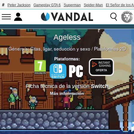
Peter Jackson
Gameplay GTA 6
Superman
Spider-Man
El Señor de los A
Ageless
Género/s:
Citas, ligar, seducción y sexo
/
Plataformas 2D
Plataformas:
OFERTA
Ficha técnica de la versión
Switch
Más información