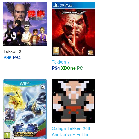
Tekken 2
PS5
PS4
Tekken 7
PS4
XBOne
PC
Galaga Tekken 20th
Anniversary Edition