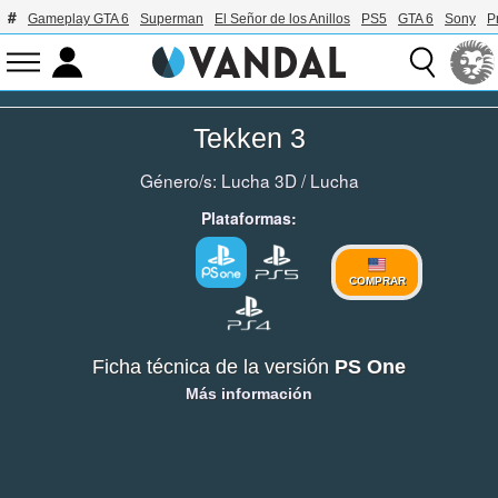
Gameplay GTA 6
Superman
El Señor de los Anillos
PS5
GTA 6
Sony
P
Tekken 3
Género/s:
Lucha 3D
/
Lucha
Plataformas:
COMPRAR
Ficha técnica de la versión
PS One
Más información