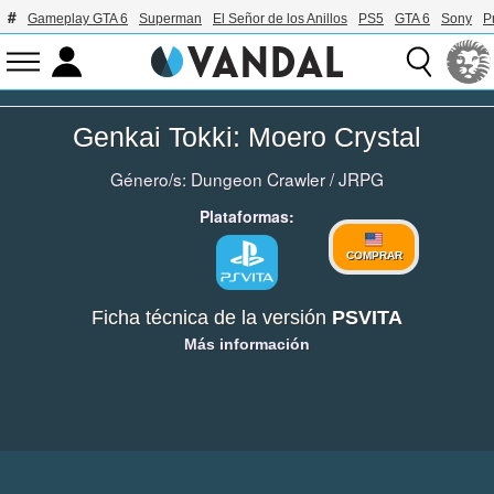
Gameplay GTA 6
Superman
El Señor de los Anillos
PS5
GTA 6
Sony
P
Genkai Tokki: Moero Crystal
Género/s:
Dungeon Crawler
/
JRPG
Plataformas:
COMPRAR
Ficha técnica de la versión
PSVITA
Más información