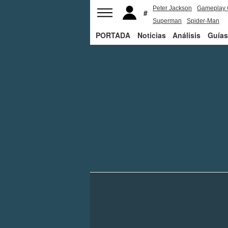
Peter Jackson
Gameplay 
Superman
Spider-Man
PORTADA
Noticias
Análisis
Guías