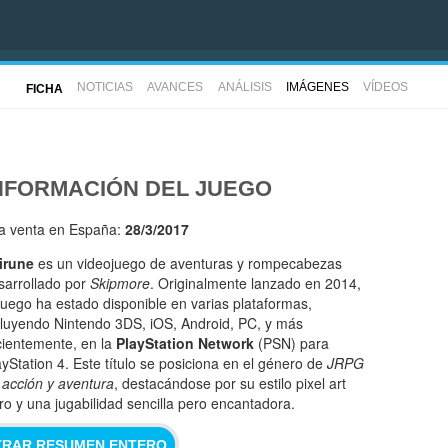
NOTICIAS
AVANCES
ANÁLISIS
IMÁGENES
VÍDEOS
FICHA
NFORMACIÓN DEL JUEGO
la venta en España:
28/3/2017
irune
es un videojuego de aventuras y rompecabezas
sarrollado por
Skipmore
. Originalmente lanzado en 2014,
 juego ha estado disponible en varias plataformas,
cluyendo Nintendo 3DS, iOS, Android, PC, y más
cientemente, en la
PlayStation Network
(PSN) para
ayStation 4. Este título se posiciona en el género de
JRPG
 acción y aventura
, destacándose por su estilo pixel art
tro y una jugabilidad sencilla pero encantadora.
RAR RESUMEN ENTERO