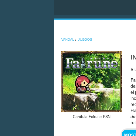
VANDAL
JUEGOS
I
A 
Fa
de
el
in
re
Pl
de
Carátula Fairune PSN
re
MOST