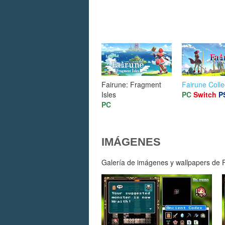
Fairune: Fragment
Fairune Colle
Isles
PC
Switch
P
PC
IMÁGENES
Galería de imágenes y wallpapers de F