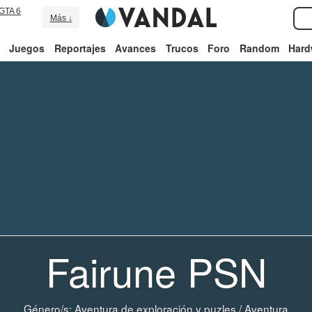
GTA 6
Más ↓
Juegos
Reportajes
Avances
Trucos
Foro
Random
Hard
Fairune PSN
Género/s:
Aventura de exploración y puzles
/
Aventura