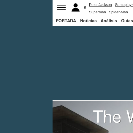
Peter Jackson
Gameplay 
Superman
Spider-Man
PORTADA
Noticias
Análisis
Guías
The W