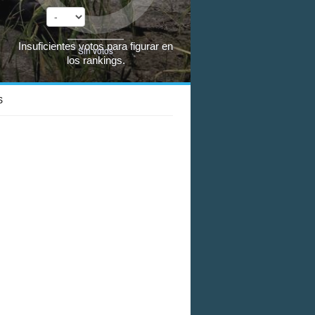
Insuficientes votos para figurar en
Sin votos
los rankings.
S