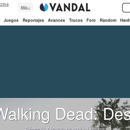
GTA 6
Más ↓
Juegos
Reportajes
Avances
Trucos
Foro
Random
Hard
alking Dead: Des
Género/s:
Aventura de acción
/
Zombis