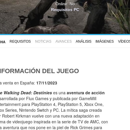
Online: No
Requisitos PC
REQUISITOS
NOTICIAS
AVANCES
ANÁLISIS
IMÁGENES
VÍDEO
CHA
NFORMACIÓN DEL JUEGO
la venta en España:
17/11/2023
e Walking Dead: Destinies
es una
aventura de acción
sarrollada por Flux Games y publicada por GameMill
tertainment para PlayStation 4, PlayStation 5, Xbox One,
ox Series, Nintendo Switch y PC. La mítica saga creada
r Robert Kirkman vuelve con una nueva adaptación en
rma de videojuego inspirada en la serie de TV de AMC, con
a aventura que nos pone en la piel de Rick Grimes para