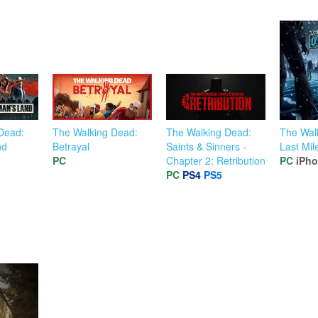
Dead:
The Walking Dead:
The Walking Dead:
The Wal
nd
Betrayal
Saints & Sinners -
Last Mil
PC
Chapter 2: Retribution
PC
iPh
PC
PS4
PS5