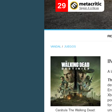
29
Según 4 críticas
FI
VANDAL
JUEGOS
I
A 
Th
de
En
Xb
po
fo
un
Carátula The Walking Dead: