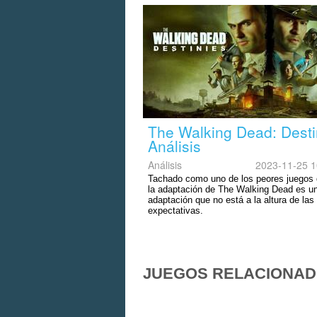
The Walking Dead: Desti
Análisis
Análisis
2023-11-25 1
Tachado como uno de los peores juegos 
la adaptación de The Walking Dead es u
adaptación que no está a la altura de las
expectativas.
JUEGOS RELACIONA