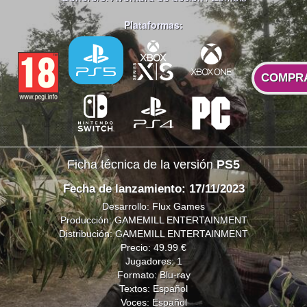
Plataformas:
COMPR
Ficha técnica de la versión
PS5
Fecha de lanzamiento: 17/11/2023
Desarrollo: Flux Games
Producción: GAMEMILL ENTERTAINMENT
Distribución: GAMEMILL ENTERTAINMENT
Precio: 49.99 €
Jugadores: 1
Formato: Blu-ray
Textos: Español
Voces: Español