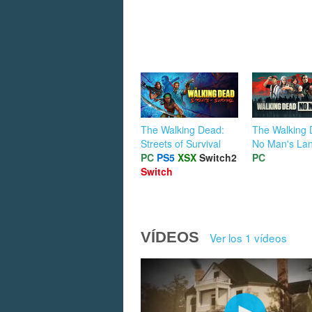
The Walking Dead:
The Walking 
Streets of Survival
No Man's La
PC
PS5
XSX
Switch2
PC
Switch
VÍDEOS
Ver los 1 vídeos