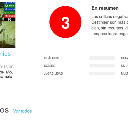
En resumen
3
Las críticas negati
Destinies' son más 
clon, sin recursos, 
tampoco logra enga
nies -
GRÁFICOS
DUR
0:16:00
SONIDO
UN 
del año,
JUGABILIDAD
MUL
na mala
DOS
Ver todos