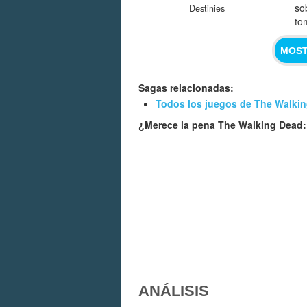
so
Destinies
to
MOST
Sagas relacionadas:
Todos los juegos de The Walki
¿Merece la pena The Walking Dead:
ANÁLISIS