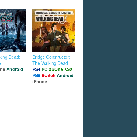
king Dead:
Bridge Constructor:
e
The Walking Dead
one
Android
PS4
PC
XBOne
XSX
PS5
Switch
Android
iPhone