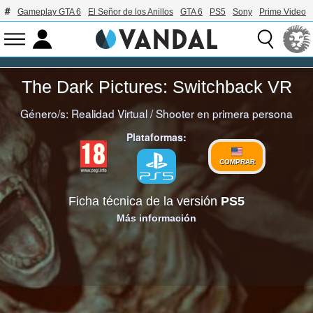
Gameplay GTA 6
El Señor de los Anillos
GTA 6
PS5
Sony
Prime Video
The Dark Pictures: Switchback VR
Género/s:
Realidad Virtual
/
Shooter en primera persona
Plataformas:
COMPRAR
Ficha técnica de la versión
PS5
Más información