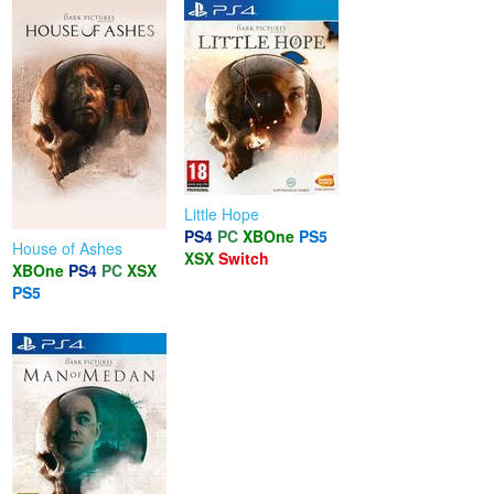
Little Hope
PS4
PC
XBOne
PS5
House of Ashes
XSX
Switch
XBOne
PS4
PC
XSX
PS5