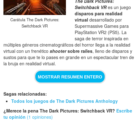
The Dark Pictures:
Switchback VR
es un juego
disparos para realidad
virtual
desarrollado por
Carátula The Dark Pictures:
Supermassive Games para
Switchback VR
PlayStation VR2 (PS5). La
saga de terror inspirada en
múltiples géneros cinematográficos del horror llega a la realidad
virtual con un frenético
shooter
sobre raíles
, lleno de disparos y
sustos para que te lo pases en grande en un espectacular tren de
la bruja en realidad virtual.
MOSTRAR RESUMEN ENTERO
Sagas relacionadas:
Todos los juegos de The Dark Pictures Anthology
¿Merece la pena The Dark Pictures: Switchback VR?
Escribe
tu opinión
(1 opiniones)