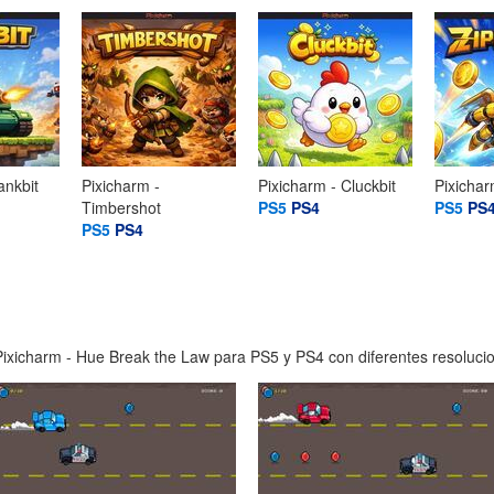
ankbit
Pixicharm -
Pixicharm - Cluckbit
Pixichar
Timbershot
PS5
PS4
PS5
PS
PS5
PS4
ixicharm - Hue Break the Law para PS5 y PS4 con diferentes resolucion