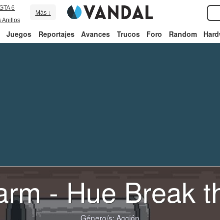
GTA 6
Más ↓
 Anillos
Juegos
Reportajes
Avances
Trucos
Foro
Random
Hard
arm - Hue Break 
Género/s:
Acción