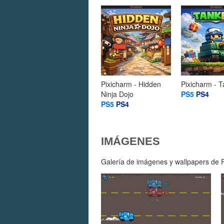
Pixicharm - Hidden
Pixicharm - T
Ninja Dojo
PS5
PS4
PS5
PS4
IMÁGENES
Galería de imágenes y wallpapers de P