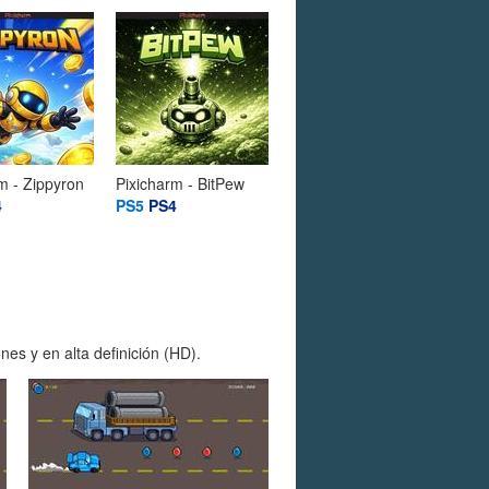
m - Zippyron
Pixicharm - BitPew
4
PS5
PS4
es y en alta definición (HD).