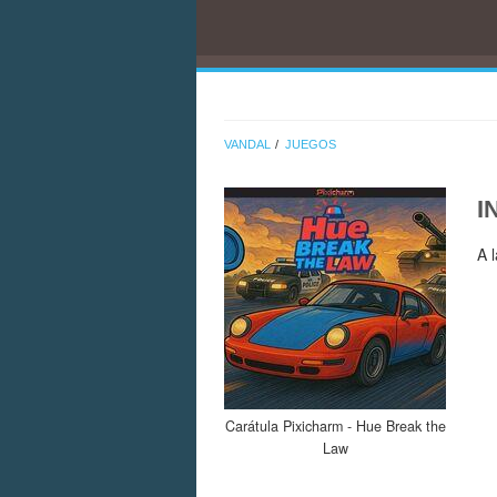
VANDAL
JUEGOS
I
A 
Carátula Pixicharm - Hue Break the
Law