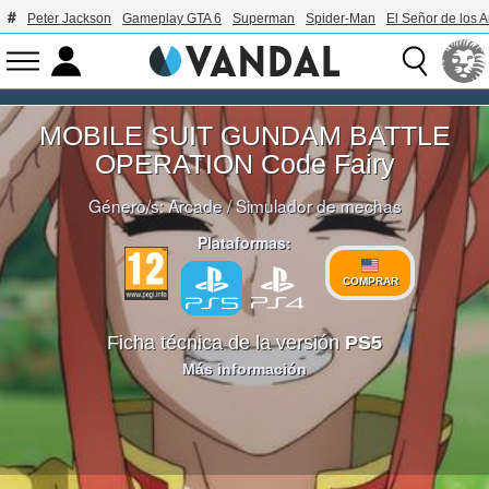
Peter Jackson
Gameplay GTA 6
Superman
Spider-Man
El Señor de los A
MOBILE SUIT GUNDAM BATTLE
OPERATION Code Fairy
Género/s:
Arcade
/
Simulador de mechas
Plataformas:
COMPRAR
Ficha técnica de la versión
PS5
Más información