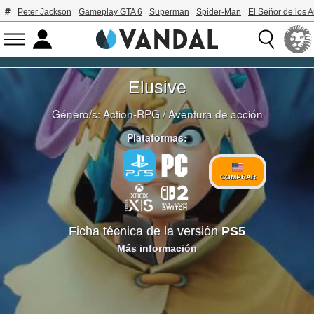
Peter Jackson
Gameplay GTA 6
Superman
Spider-Man
El Señor de los A
Elusive
Género/s:
Action-RPG
/
Aventura de acción
Plataformas:
COMPRAR
Ficha técnica de la versión
PS5
Más información