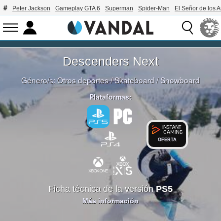
Peter Jackson
Gameplay GTA 6
Superman
Spider-Man
El Señor de los A
Descenders Next
Género/s:
Otros deportes
/
Skateboard
/
Snowboard
Plataformas:
OFERTA
Ficha técnica de la versión
PS5
Más información