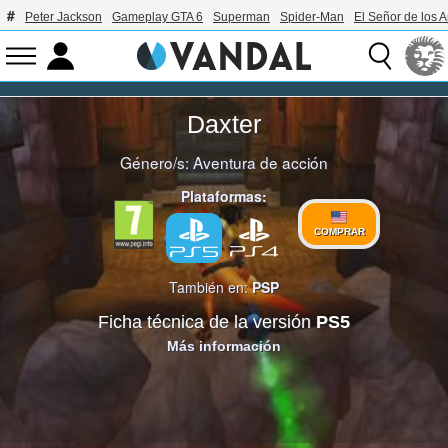
Peter Jackson
Gameplay GTA 6
Superman
Spider-Man
El Señor de los A
Daxter
Género/s:
Aventura de acción
Plataformas:
COMPRAR
También en:
PSP
Ficha técnica de la versión
PS5
Más información