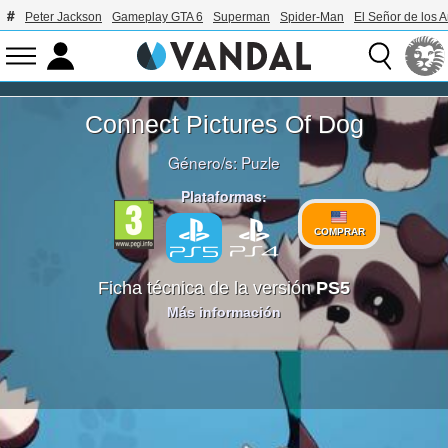
Peter Jackson
Gameplay GTA 6
Superman
Spider-Man
El Señor de los A
Connect Pictures Of Dog
Género/s:
Puzle
Plataformas:
COMPRAR
Ficha técnica de la versión
PS5
Más información