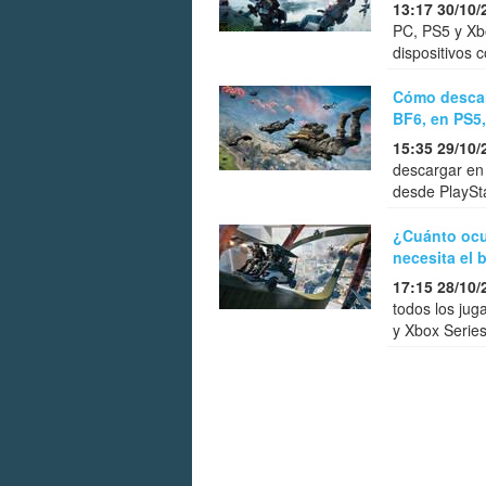
13:17 30/10/
PC, PS5 y Xbo
dispositivos 
Cómo descarg
BF6, en PS5,
15:35 29/10/
descargar en
desde PlaySta
¿Cuánto ocu
necesita el 
17:15 28/10/
todos los jug
y Xbox Series