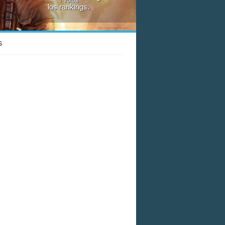
los rankings.
S