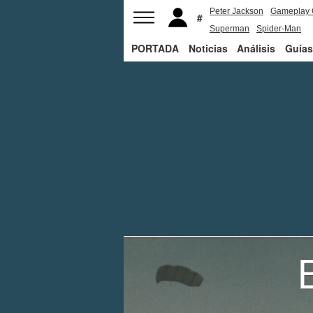
Peter Jackson
Gameplay 
Superman
Spider-Man
PORTADA
Noticias
Análisis
Guías