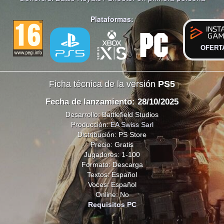
Plataformas:
OFERT
Ficha técnica de la versión
PS5
Fecha de lanzamiento: 28/10/2025
Desarrollo: Battlefield Studios
Producción:
EA Swiss Sarl
Distribución: PS Store
Precio: Gratis
Jugadores: 1-100
Formato: Descarga
Textos: Español
Voces: Español
Online: No
Requisitos PC