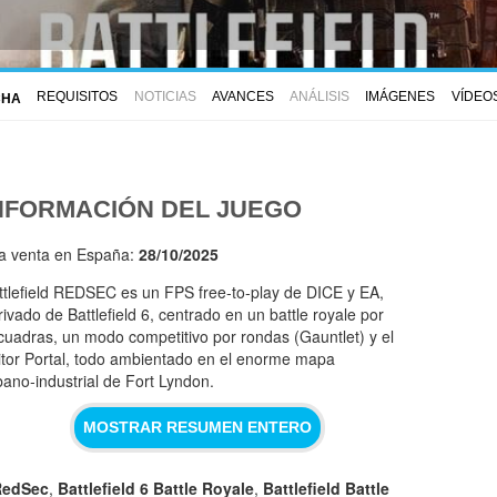
REQUISITOS
NOTICIAS
AVANCES
ANÁLISIS
IMÁGENES
VÍDEO
CHA
NFORMACIÓN DEL JUEGO
la venta en España:
28/10/2025
ttlefield REDSEC es un FPS free‑to‑play de DICE y EA,
rivado de Battlefield 6, centrado en un battle royale por
cuadras, un modo competitivo por rondas (Gauntlet) y el
itor Portal, todo ambientado en el enorme mapa
bano‑industrial de Fort Lyndon.
MOSTRAR RESUMEN ENTERO
 RedSec
,
Battlefield 6 Battle Royale
,
Battlefield Battle