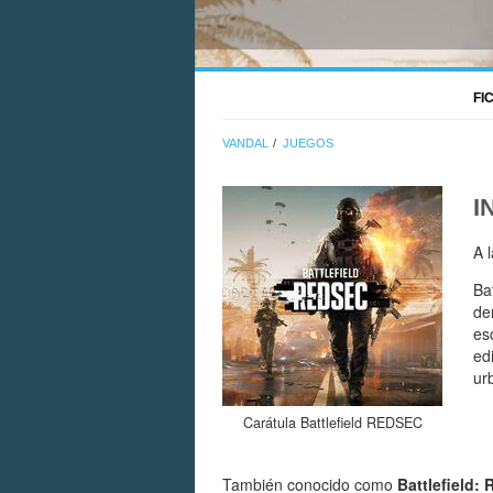
FI
VANDAL
JUEGOS
I
A 
Ba
de
es
ed
ur
Carátula Battlefield REDSEC
También conocido como
Battlefield: