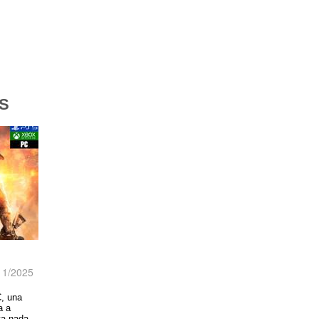
S
11/2025
, una
a a