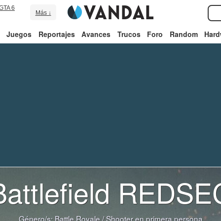
GTA 6
Más ↓
Juegos
Reportajes
Avances
Trucos
Foro
Random
Hard
Battlefield REDSE
Género/s:
Battle Royale
/
Shooter en primera persona