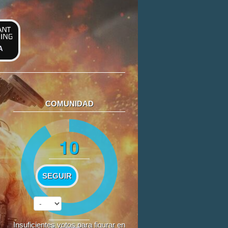
A
COMUNIDAD
10
SEGUIR
Insuficientes votos para figurar en
1
votos