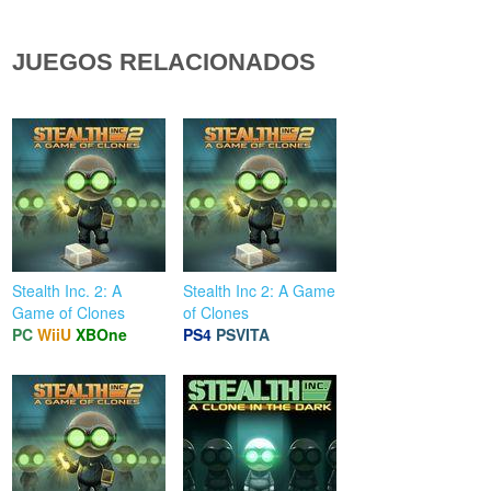
JUEGOS RELACIONADOS
Stealth Inc. 2: A
Stealth Inc 2: A Game
Game of Clones
of Clones
PC
WiiU
XBOne
PS4
PSVITA