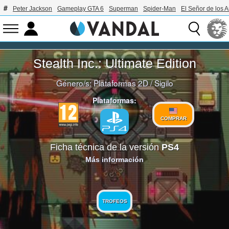
Peter Jackson
Gameplay GTA 6
Superman
Spider-Man
El Señor de los A
Stealth Inc.: Ultimate Edition
Género/s:
Plataformas 2D
/
Sigilo
Plataformas:
COMPRAR
Ficha técnica de la versión
PS4
Más información
TROFEOS