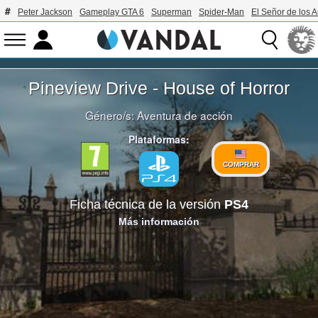
Peter Jackson
Gameplay GTA 6
Superman
Spider-Man
El Señor de los A
Pineview Drive - House of Horror
Género/s:
Aventura de acción
Plataformas:
COMPRAR
Ficha técnica de la versión
PS4
Más información