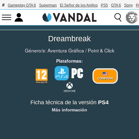
Gameplay GTA 6
Superman
El Señor de los Anillos
PS5
GTA 6
Sony
P
Dreambreak
Género/s:
Aventura Gráfica
/
Point & Click
Plataformas:
COMPRAR
Ficha técnica de la versión
PS4
Más información