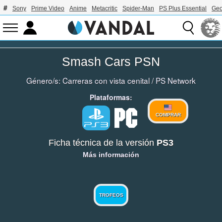
Sony
Prime Video
Anime
Metacritic
Spider-Man
PS Plus Essential
Geo
Smash Cars PSN
Género/s:
Carreras con vista cenital
/
PS Network
Plataformas:
COMPRAR
Ficha técnica de la versión
PS3
Más información
TROFEOS