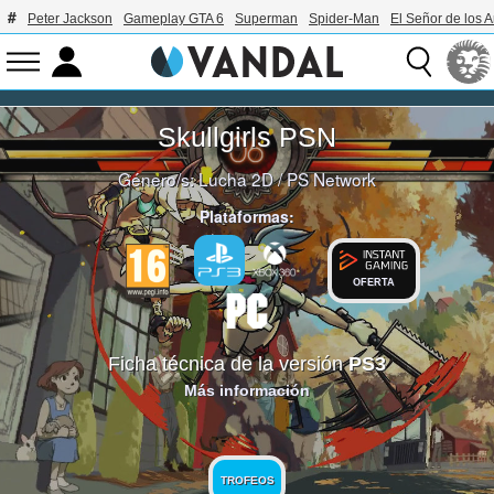
Peter Jackson
Gameplay GTA 6
Superman
Spider-Man
El Señor de los A
Skullgirls PSN
Género/s:
Lucha 2D
/
PS Network
Plataformas:
OFERTA
Ficha técnica de la versión
PS3
Más información
TROFEOS