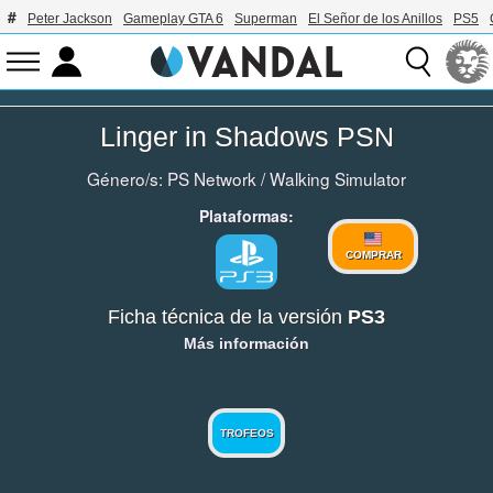
Peter Jackson
Gameplay GTA 6
Superman
El Señor de los Anillos
PS5
Linger in Shadows PSN
Género/s:
PS Network
/
Walking Simulator
Plataformas:
COMPRAR
Ficha técnica de la versión
PS3
Más información
TROFEOS