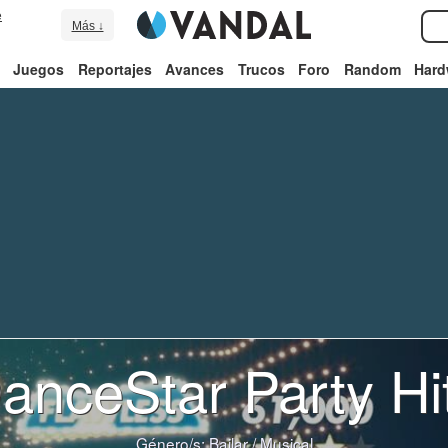
e
Más ↓
Juegos
Reportajes
Avances
Trucos
Foro
Random
Hard
anceStar Party Hi
Género/s:
Bailar
/
Musical