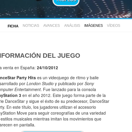
NOTICIAS
AVANCES
ANÁLISIS
IMÁGENES
VÍDEOS
FICHA
NFORMACIÓN DEL JUEGO
la venta en España:
24/10/2012
nceStar Party Hits
es un videojuego de ritmo y baile
sarrollado por
London Studio
y publicado por
Sony
mputer Entertainment
. Fue lanzado para la consola
ayStation 3
en el año 2012. Este juego forma parte de la
rie DanceStar y sigue el éxito de su predecesor, DanceStar
ty. En este título, los jugadores utilizan el accesorio
ayStation Move para seguir coreografías de una variedad
 estilos musicales mientras imitan los movimientos que
arecen en pantalla.