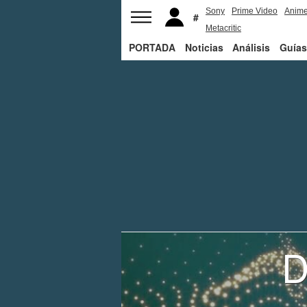
Sony
Prime Video
Anim
Metacritic
PORTADA
Noticias
Análisis
Guías
D