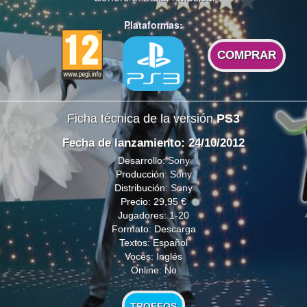
Plataformas:
COMPRAR
Ficha técnica de la versión
PS3
Fecha de lanzamiento: 24/10/2012
Desarrollo:
Sony
Producción:
Sony
Distribución:
Sony
Precio: 29,95 €
Jugadores: 1-20
Formato: Descarga
Textos: Español
Voces: Inglés
Online: No
TROFEOS