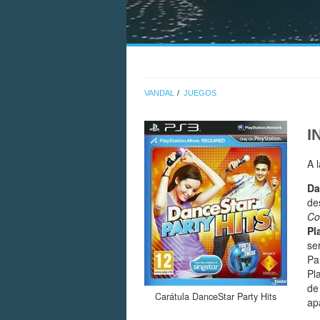
VANDAL
JUEGOS
I
A 
Da
de
Co
Pl
se
Par
Pl
de
Carátula DanceStar Party Hits
ap