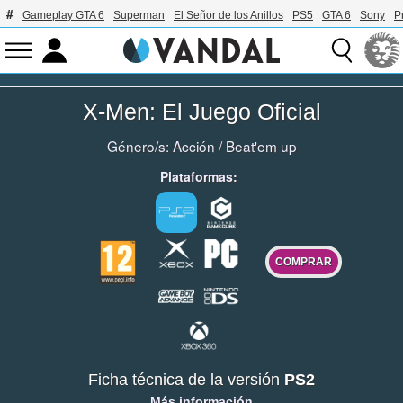
Gameplay GTA 6
Superman
El Señor de los Anillos
PS5
GTA 6
Sony
P
X-Men: El Juego Oficial
Género/s:
Acción
/
Beat'em up
Plataformas:
COMPRAR
Ficha técnica de la versión
PS2
Más información