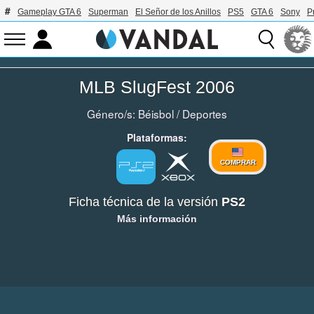
Gameplay GTA 6
Superman
El Señor de los Anillos
PS5
GTA 6
Sony
P
MLB SlugFest 2006
Género/s:
Béisbol
/
Deportes
Plataformas:
COMPRAR
Ficha técnica de la versión
PS2
Más información