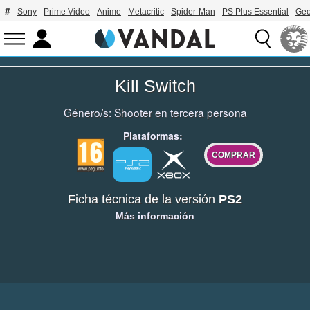
Sony
Prime Video
Anime
Metacritic
Spider-Man
PS Plus Essential
Geo
Kill Switch
Género/s:
Shooter en tercera persona
Plataformas:
COMPRAR
Ficha técnica de la versión
PS2
Más información