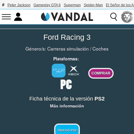
Peter Jackson
Gameplay GTA 6
Superman
Spider-Man
El Señor de los A
Ford Racing 3
Género/s:
Carreras simulación
/
Coches
Plataformas:
COMPRAR
Ficha técnica de la versión
PS2
Más información
TRUCOS PS2