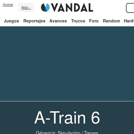
Anime
Más ↓
Juegos
Reportajes
Avances
Trucos
Foro
Random
Hard
A-Train 6
Género/s:
Simulación
/
Trenes