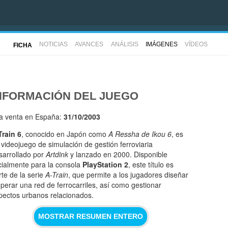
NOTICIAS
AVANCES
ANÁLISIS
IMÁGENES
VÍDEOS
FICHA
NFORMACIÓN DEL JUEGO
la venta en España:
31/10/2003
Train 6
, conocido en Japón como
A Ressha de Ikou 6
, es
 videojuego de simulación de gestión ferroviaria
sarrollado por
Artdink
y lanzado en 2000. Disponible
icialmente para la consola
PlayStation 2
, este título es
rte de la serie
A-Train
, que permite a los jugadores diseñar
operar una red de ferrocarriles, así como gestionar
pectos urbanos relacionados.
MOSTRAR RESUMEN ENTERO