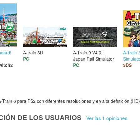
board!
A-train 3D
A-Train 9 V4.0 :
A-Train 
PC
Japan Rail Simulator
Simulato
witch2
PC
3DS
Train 6 para PS2 con diferentes resoluciones y en alta definición (HD)
CIÓN DE LOS USUARIOS
Ver las 1 opiniones