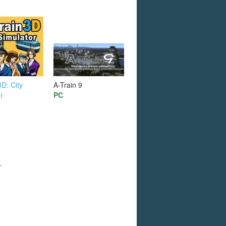
3D: City
A-Train 9
r
PC
.