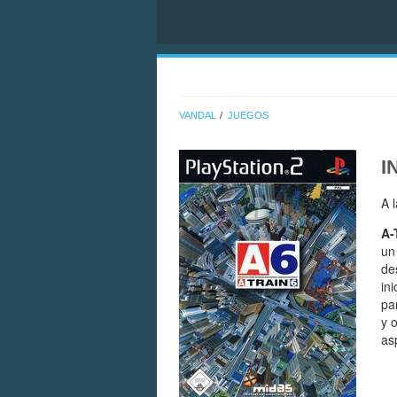
VANDAL
JUEGOS
I
A 
A-
un
de
in
pa
y 
as