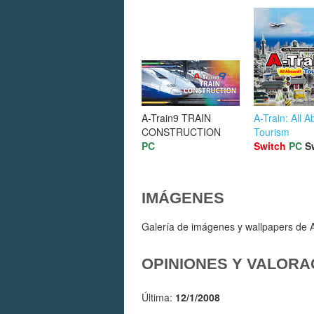
A-Train9 TRAIN
A-Train: All A
CONSTRUCTION
Tourism
PC
Switch
PC
S
IMÁGENES
Galería de imágenes y wallpapers de A-
OPINIONES Y VALORA
Última:
12/1/2008