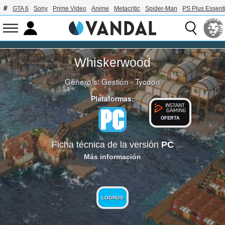
GTA 6
Sony
Prime Video
Anime
Metacritic
Spider-Man
PS Plus Essenti
Whiskerwood
Género/s:
Gestión - Tycoon
Plataformas:
OFERTA
Ficha técnica de la versión
PC
Más información
LOGROS