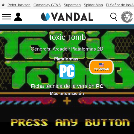
Peter Jackson
Gameplay GTA 6
Superman
Spider-Man
El Señor de los A
Toxic Tomb
Género/s:
Arcade
/
Plataformas 2D
Plataformas:
COMPRAR
Ficha técnica de la versión
PC
Más información