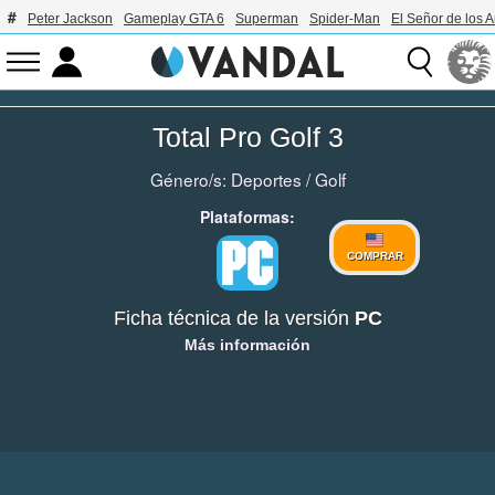
Peter Jackson
Gameplay GTA 6
Superman
Spider-Man
El Señor de los A
Total Pro Golf 3
Género/s:
Deportes
/
Golf
Plataformas:
COMPRAR
Ficha técnica de la versión
PC
Más información