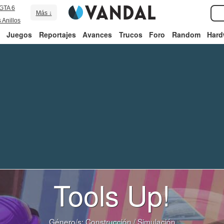
GTA 6
Más ↓
 Anillos
Juegos
Reportajes
Avances
Trucos
Foro
Random
Hard
Tools Up!
Género/s:
Construcción
/
Simulación