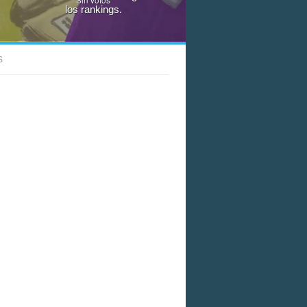
los rankings.
S