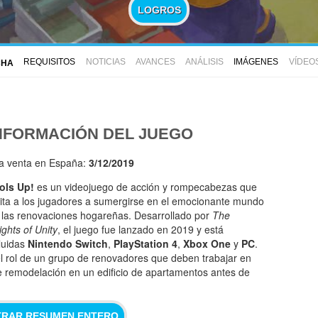
LOGROS
REQUISITOS
NOTICIAS
AVANCES
ANÁLISIS
IMÁGENES
VÍDEO
CHA
NFORMACIÓN DEL JUEGO
la venta en España:
3/12/2019
ols Up!
es un videojuego de acción y rompecabezas que
vita a los jugadores a sumergirse en el emocionante mundo
 las renovaciones hogareñas. Desarrollado por
The
ights of Unity
, el juego fue lanzado en 2019 y está
cluidas
Nintendo Switch
,
PlayStation 4
,
Xbox One
y
PC
.
l rol de un grupo de renovadores que deben trabajar en
e remodelación en un edificio de apartamentos antes de
RAR RESUMEN ENTERO