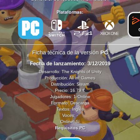
Plataformas:
Ficha técnica de la versión
PC
Fecha de lanzamiento: 3/12/2019
Desarrollo: The Knights of Unity
Producción: All in! Games
Distribución: Steam
Precio: 16.79 €
Jugadores: 1-Online
Formato: Descarga
Textos: Inglés
Voces: -
Online: Sí
Requisitos PC