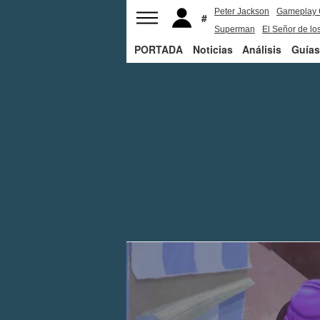
Peter Jackson
Gameplay 
Superman
El Señor de los
PORTADA
Noticias
Análisis
Guías