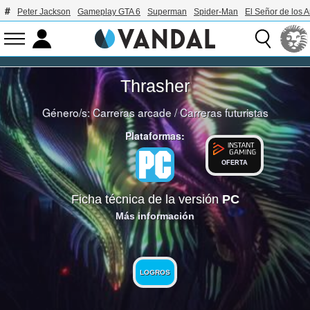
Peter Jackson
Gameplay GTA 6
Superman
Spider-Man
El Señor de los A
Thrasher
Género/s:
Carreras arcade
/
Carreras futuristas
Plataformas:
OFERTA
Ficha técnica de la versión
PC
Más información
LOGROS