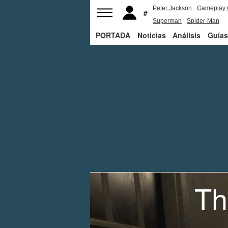
Peter Jackson
Gameplay 
Superman
Spider-Man
PORTADA
Noticias
Análisis
Guías
Th