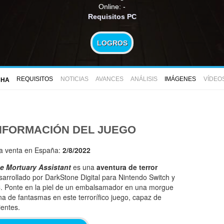
Online: -
Requisitos PC
LOGROS
REQUISITOS
NOTICIAS
AVANCES
ANÁLISIS
IMÁGENES
VÍDEO
CHA
NFORMACIÓN DEL JUEGO
la venta en España:
2/8/2022
e Mortuary Assistant
es una
aventura de terror
sarrollado por DarkStone Digital para Nintendo Switch y
. Ponte en la piel de un embalsamador en una morgue
ena de fantasmas en este terrorífico juego, capaz de
ientes.