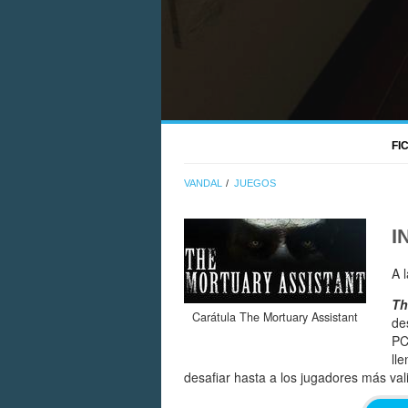
FI
VANDAL
JUEGOS
I
A 
Th
Carátula The Mortuary Assistant
de
PC
ll
desafiar hasta a los jugadores más val