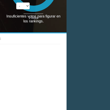
Insuficientes votos para figurar en
3
votos
los rankings.
S