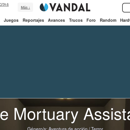
GTA 6
Más ↓
Juegos
Reportajes
Avances
Trucos
Foro
Random
Hard
e Mortuary Assist
Género/s:
Aventura de acción
/
Terror