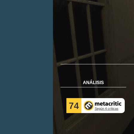
ANÁLISIS
74
Según 4 críticas