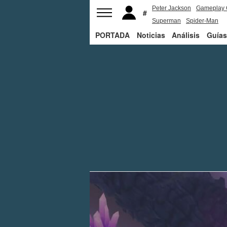
Peter Jackson
Gameplay 
Superman
Spider-Man
PORTADA
Noticias
Análisis
Guías