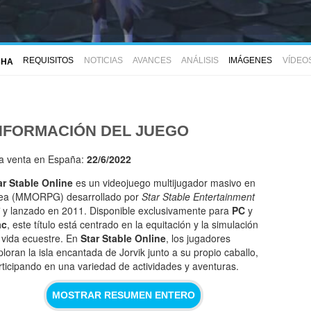
REQUISITOS
NOTICIAS
AVANCES
ANÁLISIS
IMÁGENES
VÍDEO
CHA
NFORMACIÓN DEL JUEGO
la venta en España:
22/6/2022
ar Stable Online
es un videojuego multijugador masivo en
nea (MMORPG) desarrollado por
Star Stable Entertainment
y lanzado en 2011. Disponible exclusivamente para
PC
y
ac
, este título está centrado en la equitación y la simulación
 vida ecuestre. En
Star Stable Online
, los jugadores
ploran la isla encantada de Jorvik junto a su propio caballo,
rticipando en una variedad de actividades y aventuras.
MOSTRAR RESUMEN ENTERO