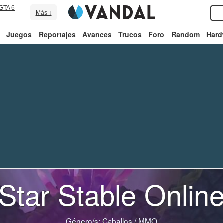
GTA 6
Más ↓
Juegos
Reportajes
Avances
Trucos
Foro
Random
Hard
Star Stable Onlin
Género/s:
Caballos
/
MMO