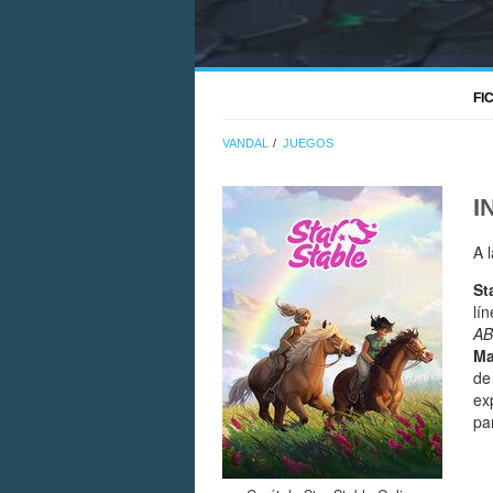
FI
VANDAL
JUEGOS
I
A 
St
lí
AB
M
de
ex
pa