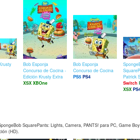
Krusty
Bob Esponja
Bob Esponja
Sponge
Concurso de Cocina -
Concurso de Cocina
SquareP
Edición Krusty Extra
PS5
PS4
Patrick
XSX
XBOne
Switch
XSX
PS
e SpongeBob SquarePants: Lights, Camera, PANTS! para PC, Game B
ción (HD).