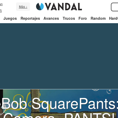
an
Más ↓
5
Juegos
Reportajes
Avances
Trucos
Foro
Random
Hard
Bob SquarePants: 
Camera, PANTS!