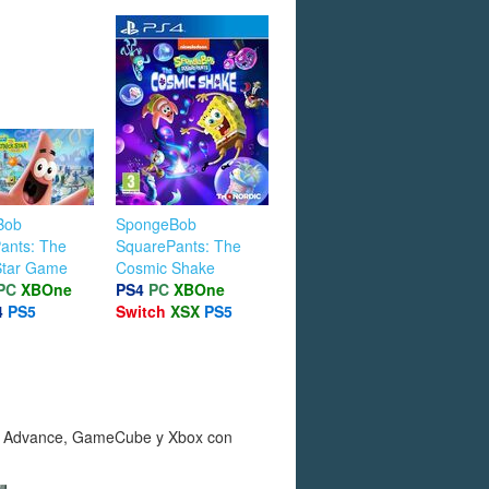
Bob
SpongeBob
ants: The
SquarePants: The
 Star Game
Cosmic Shake
PC
XBOne
PS4
PC
XBOne
4
PS5
Switch
XSX
PS5
oy Advance, GameCube y Xbox con