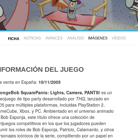
NOTICIAS
AVANCES
ANÁLISIS
IMÁGENES
VÍDEOS
FICHA
NFORMACIÓN DEL JUEGO
la venta en España:
10/11/2005
ongeBob SquarePants: Lights, Camera, PANTS!
es un
deojuego de tipo party desarrollado por
THQ
, lanzado en
05 para múltiples plataformas, incluidas PlayStation 2,
meCube, Xbox, y PC. Ambientado en el universo animado
 Bob Esponja, este título ofrece una colección de
nijuegos competitivos en los que los jugadores pueden
umir los roles de Bob Esponja, Patricio, Calamardo, y otros
rsonajes icónicos de la serie, compitiendo por un papel en