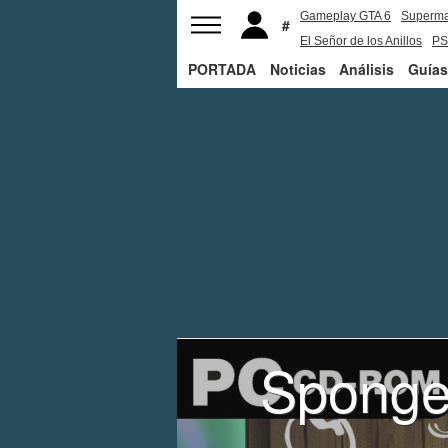
Gameplay GTA 6
Superm
El Señor de los Anillos
PS
PORTADA
Noticias
Análisis
Guías
Sponge