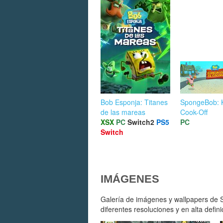
Bob Esponja: Titanes
SpongeBob: 
de las mareas
Cook-Off
XSX
PC
Switch2
PS5
PC
Switch
IMÁGENES
Galería de imágenes y wallpapers d
diferentes resoluciones y en alta defini