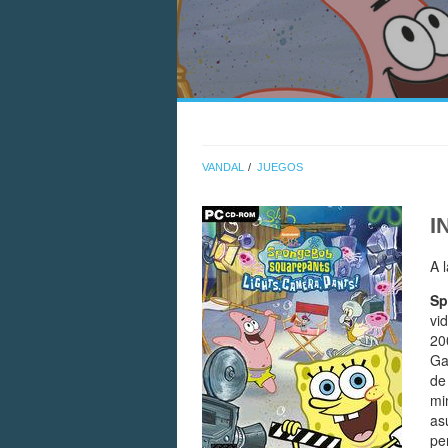
VANDAL
JUEGOS
I
A 
Sp
vi
20
Ga
de
mi
as
pe