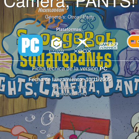
Género/s:
Otros
/
Party
Plataformas:
Ficha técnica de la versión
PC
Fecha de lanzamiento: 10/11/2005
Producción:
THQ
Distribución:
THQ