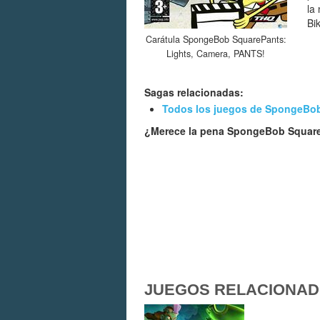
la
Bi
Carátula SpongeBob SquarePants:
Lights, Camera, PANTS!
Sagas relacionadas:
Todos los juegos de SpongeBo
¿Merece la pena SpongeBob Square
JUEGOS RELACIONA