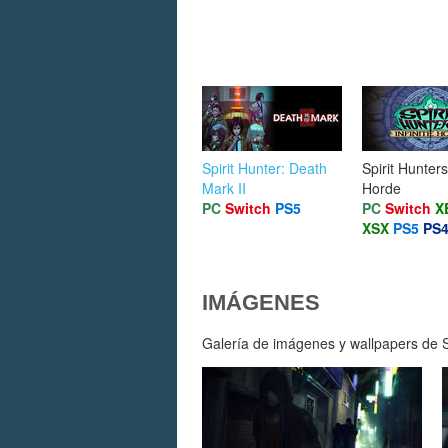
Spirit Hunter: Death
Spirit Hunters:
Mark II
Horde
PC
Switch
PS5
PC
Switch
X
XSX
PS5
PS
IMÁGENES
Galería de imágenes y wallpapers de Sp