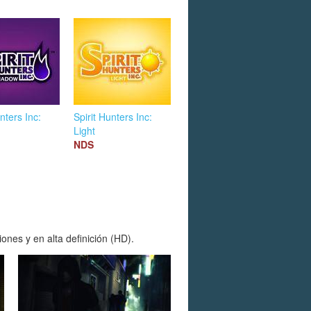
nters Inc:
Spirit Hunters Inc:
Light
NDS
ones y en alta definición (HD).