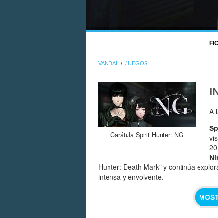
FI
VANDAL
JUEGOS
I
A 
Sp
Carátula Spirit Hunter: NG
vi
20
Ni
Hunter: Death Mark" y continúa explora
intensa y envolvente.
MOST