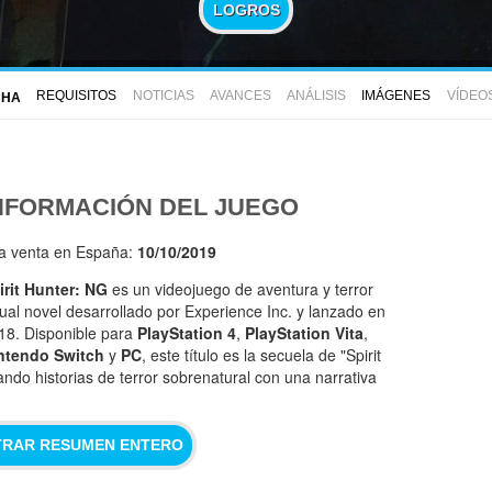
LOGROS
REQUISITOS
NOTICIAS
AVANCES
ANÁLISIS
IMÁGENES
VÍDEO
CHA
NFORMACIÓN DEL JUEGO
la venta en España:
10/10/2019
irit Hunter: NG
es un videojuego de aventura y terror
sual novel desarrollado por Experience Inc. y lanzado en
18. Disponible para
PlayStation 4
,
PlayStation Vita
,
ntendo Switch
y
PC
, este título es la secuela de "Spirit
ndo historias de terror sobrenatural con una narrativa
RAR RESUMEN ENTERO