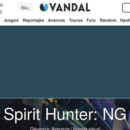
an
Más ↓
5
Juegos
Reportajes
Avances
Trucos
Foro
Random
Hard
Spirit Hunter: NG
Género/s:
Aventura
/
Novela visual