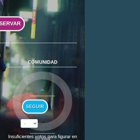
SERVAR
COMUNIDAD
-
SEGUIR
Insuficientes votos para figurar en
Sin votos