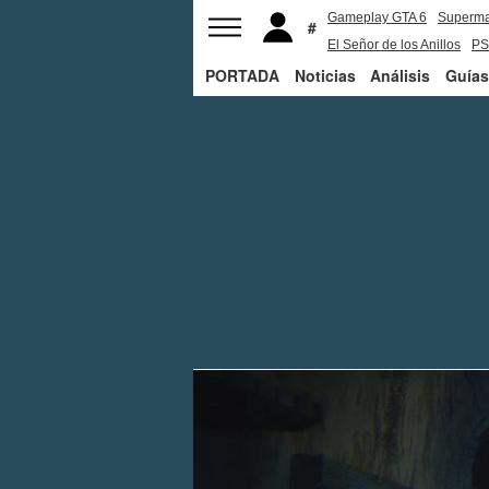
Gameplay GTA 6
Superm
El Señor de los Anillos
PS
PORTADA
Noticias
Análisis
Guías