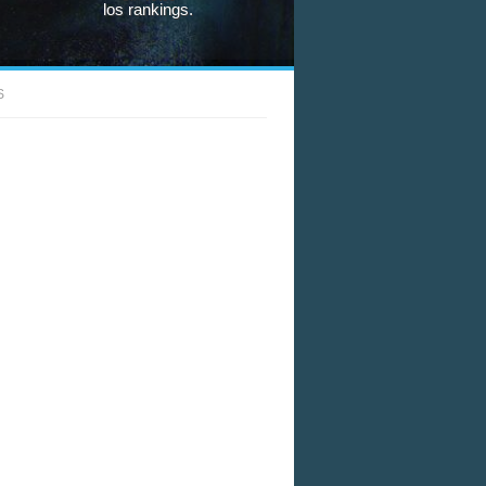
los rankings.
S