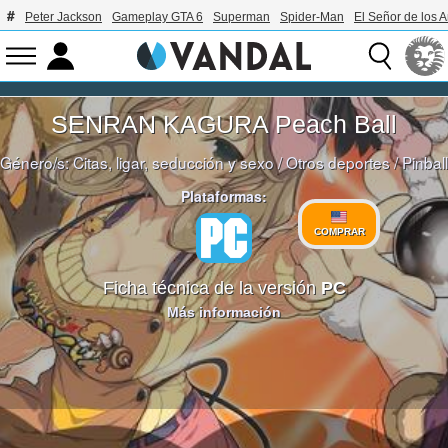
Peter Jackson
Gameplay GTA 6
Superman
Spider-Man
El Señor de los A
SENRAN KAGURA Peach Ball
Género/s:
Citas, ligar, seducción y sexo
/
Otros deportes
/
Pinball
Plataformas:
COMPRAR
Ficha técnica de la versión
PC
Más información