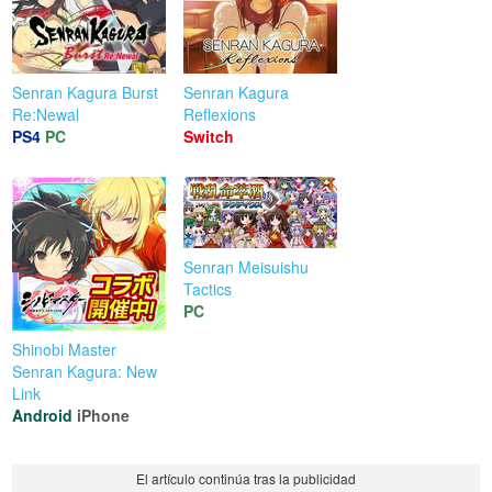
Senran Kagura Burst
Senran Kagura
Re:Newal
Reflexions
PS4
PC
Switch
Senran Meisuishu
Tactics
PC
Shinobi Master
Senran Kagura: New
Link
Android
iPhone