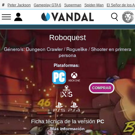
Peter Jackson
Gameplay GTA 6
Superman
Spider-Man
El Señor de los A
Roboquest
Género/s:
Dungeon Crawler
/
Roguelike
/
Shooter en primera
persona
Plataformas:
COMPRAR
Ficha técnica de la versión
PC
Más información