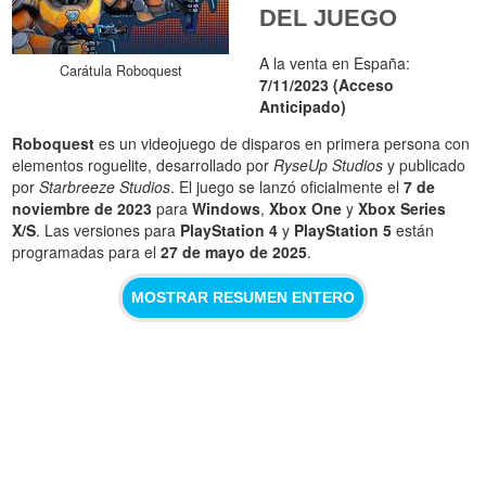
DEL JUEGO
A la venta en España:
Carátula Roboquest
7/11/2023 (Acceso
Anticipado)
Roboquest
es un videojuego de disparos en primera persona con
elementos roguelite, desarrollado por
RyseUp Studios
y publicado
por
Starbreeze Studios
. El juego se lanzó oficialmente el
7 de
noviembre de 2023
para
Windows
,
Xbox One
y
Xbox Series
X/S
. Las versiones para
PlayStation 4
y
PlayStation 5
están
programadas para el
27 de mayo de 2025
.
MOSTRAR RESUMEN ENTERO