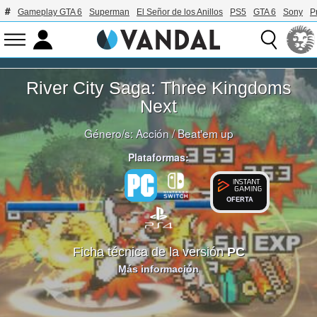
Gameplay GTA 6
Superman
El Señor de los Anillos
PS5
GTA 6
Sony
P
River City Saga: Three Kingdoms
Next
Género/s:
Acción
/
Beat'em up
Plataformas:
OFERTA
Ficha técnica de la versión
PC
Más información