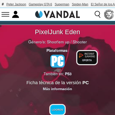
Peter Jackson
Gameplay GTA 6
Superman
Spider-Man
El Señor de los A
PixelJunk Eden
Género/s:
Shoot'em up
/
Shooter
Plataformas:
OFERTA
También en:
PS3
Ficha técnica de la versión
PC
Más información
LOGROS