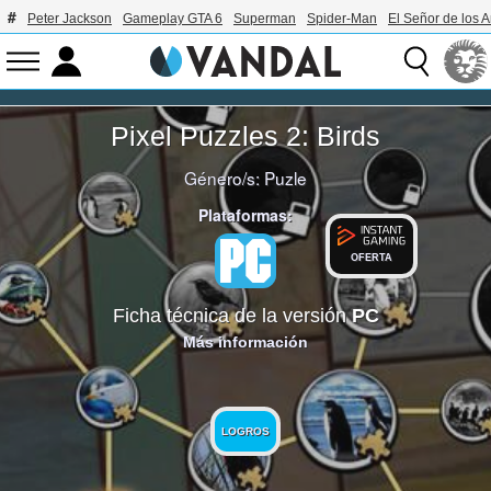
Peter Jackson
Gameplay GTA 6
Superman
Spider-Man
El Señor de los A
Pixel Puzzles 2: Birds
Género/s:
Puzle
Plataformas:
OFERTA
Ficha técnica de la versión
PC
Más información
LOGROS