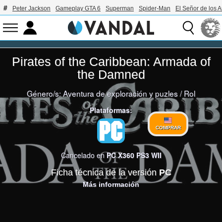
Peter Jackson
Gameplay GTA 6
Superman
Spider-Man
El Señor de los A
Pirates of the Caribbean: Armada of
the Damned
Género/s:
Aventura de exploración y puzles
/
Rol
Plataformas:
COMPRAR
Cancelado en
PC
X360
PS3
WII
Ficha técnica de la versión
PC
Más información