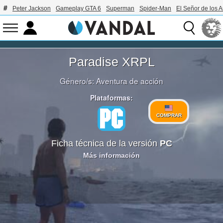
Peter Jackson
Gameplay GTA 6
Superman
Spider-Man
El Señor de los A
Paradise XRPL
Género/s:
Aventura de acción
Plataformas:
COMPRAR
Ficha técnica de la versión
PC
Más información